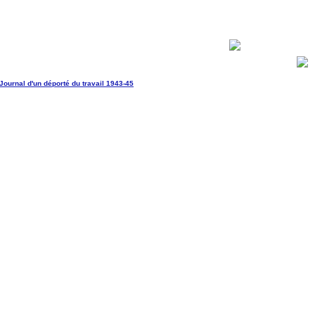
raité (83 ans) auteur de cet ouvrage
Journal d'un déporté du travail 1943-45